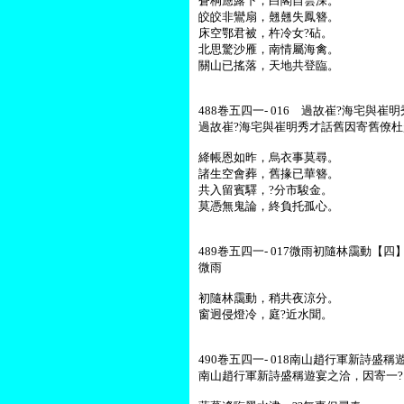
蒼桐應露下，白閣自雲深。
皎皎非鸞扇，翹翹失鳳簪。
床空鄂君被，杵冷女?砧。
北思驚沙雁，南情屬海禽。
關山已搖落，天地共登臨。
488巻五四一- 016 過故崔?海宅與
過故崔?海宅與崔明秀才話舊因寄舊僚
絳帳恩如昨，烏衣事莫尋。
諸生空會葬，舊掾已華簪。
共入留賓驛，?分市駿金。
莫憑無鬼論，終負托孤心。
489巻五四一- 017微雨初隨林靄動【四】-
微雨
初隨林靄動，稍共夜涼分。
窗迥侵燈冷，庭?近水聞。
490巻五四一- 018南山趙行軍新詩盛
南山趙行軍新詩盛稱遊宴之洽，因寄一?