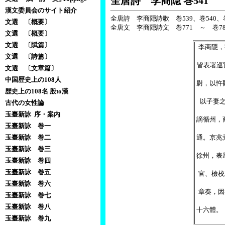
全唐詩 李商隠 巻541
漢文委員会のサイト紹介
全唐詩 李商隠詩歌 巻539、巻540、巻
文選 〔概要〕
全唐文 李商隠詩文 巻771 ～ 巻7
文選 〔概要〕
文選 〔賦篇〕
李商隱，
文選 〔詩篇〕
皆表署巡
文選 〔文章篇〕
中国歴史上の108人
尉，以忤
歴史上の108名 殷to漢
以子妻
古代の女性論
玉臺新詠 序・案内
謫循州，
玉臺新詠 巻一
玉臺新詠 巻二
通。京兆
玉臺新詠 巻三
徐州，表
玉臺新詠 巻四
玉臺新詠 巻五
官、檢校
玉臺新詠 巻六
章奏，因
玉臺新詠 巻七
玉臺新詠 巻八
十六體。
玉臺新詠 巻九