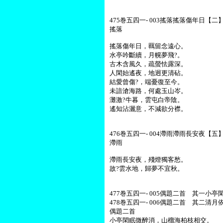
475巻五四一- 003搖落搖落傷年日【二】
搖落
搖落傷年日，羈留念遠心。
水亭吟斷續，月幌夢飛?。
古木含風久，疏螢怯露深。
人閑始遙夜，地迥更清砧。
結愛曾傷?，端憂復至今。
未諳滄海路，何處玉山岑。
灘激?牛暮，雲屯白帝陰。
遙知沾灑意，不減欲分襟。
476巻五四一- 004滯雨滯雨長安夜【五】-
滯雨
滯雨長安夜，殘燈獨客愁。
故?雲水地，歸夢不宜秋。
477巻五四一- 005偶題二首 其一小亭閑
478巻五四一- 006偶題二首 其二清月依
偶題二首
小亭閑眠微醉消，山榴海柏枝相交。