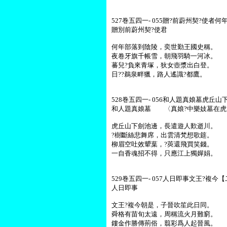
527巻五四一- 055贈?前蔚州契?使者何
贈別前蔚州契?使君
何年部落到陰陵，奕世勤王國史稱。
夜卷牙旗千帳雪，朝飛羽騎一河冰。
蕃兒?負來青塚，狄女壺漿出白登。
日??鵜泉畔獵，路人遙識?都鷹。
528巻五四一- 056和人題真娘墓虎丘山下
和人題真娘墓 〈真娘?中樂妓墓在虎
虎丘山下劍池邊，長遣遊人歎逝川。
?樹斷絲悲舞席，出雲清梵想歌筵。
柳眉空吐效顰葉，?莢還飛買笑錢。
一自香魂招不得，只應江上獨嬋娟。
529巻五四一- 057人日即事文王?複今【
人日即事
文王?複今朝是，子晉吹笙此日同。
舜格有苗旬太遠，周稱流火月難窮。
鏤金作勝傳荊俗，翦彩爲人起晉風。