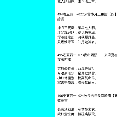
殺人須顯戮，誰舉漢三章。
494巻五四一- 022詠雲捧月三更斷【四】-
詠雲
捧月三更斷，藏星七夕明。
才聞飄迥路，旋見隔重城。
潭暮隨龍起，河秋壓雁聲。
只應惟宋玉，知是楚神名。
495巻五四一- 023夜出西溪 東府憂春
夜出西溪
東府憂春盡，西溪許日?。
月澄新漲水，星見欲銷雲。
柳好休傷別，松高莫出群。
軍書雖倚馬，猶未當能文。
496巻五四一- 024效長吉長長漢殿眉【五
效長吉
長長漢殿眉，窄窄楚宮衣。
鏡好鸞空舞，簾疏燕誤飛。