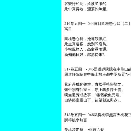
客鬢行如此，滄波坐渺然。
此中真得地，漂蕩釣魚船。
516巻五四一- 044寓目園桂懸心碧【二】
寓目
園桂懸心碧，池蓮飫眼紅。
此生真遠客，幾別即衰翁。
小幌風煙入，高窗霧雨通。
新知他日好，錦瑟傍朱?。
517巻五四一- 045題道靜院院在中條
題道靜院院在中條山故王顏中丞所置?
紫府丹成化鶴群，青松手植變龍文。
壺中別有仙家日，嶺上猶多隱士雲。
獨坐遺芳成故事，?帷舊貌似元君。
自憐築室靈山下，徒望朝嵐與夕?。
518巻五四一- 046賦得桃李無言夭桃花正
賦得桃李無言
夭桃花正發，?李蕊方繁。