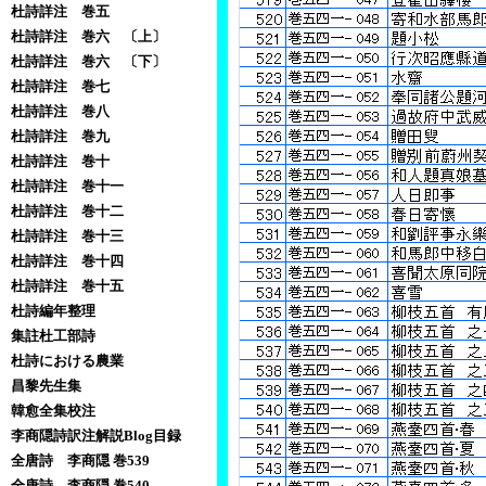
杜詩詳注 巻五
杜詩詳注 巻六 〔上〕
杜詩詳注 巻六 〔下〕
杜詩詳注 巻七
杜詩詳注 巻八
杜詩詳注 巻九
杜詩詳注 巻十
杜詩詳注 巻十一
杜詩詳注 巻十二
杜詩詳注 巻十三
杜詩詳注 巻十四
杜詩詳注 巻十五
杜詩編年整理
集註杜工部詩
杜詩における農業
昌黎先生集
韓愈全集校注
李商隠詩訳注解説Blog目録
全唐詩 李商隠 巻539
全唐詩 李商隠 巻540