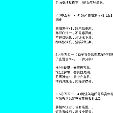
且向秦樓棠樹下，?朝先覓照羅敷。
513巻五四一- 041歸來舊隱無何別【五】-
歸來
舊隱無何別，歸來始更悲。
難尋白道士，不見惠禪師。
草徑蟲鳴急，沙渠水下遲。
卻將波浪眼，清曉對紅梨。
514巻五四一- 042子直晉昌李花?館何時
子直晉昌李花 〈得分字〉
?館何時熨，秦臺幾夜熏。
?輕誰解卷，香異自先聞。
月裏誰無?，雲中亦有君。
樽前見飄蕩，愁極客襟分。
515巻五四一- 043河清與趙氏昆季宴
河清與趙氏昆季宴集得擬杜工部
勝概殊江右，佳名逼渭川。
虹收青嶂雨，鳥沒夕陽天。