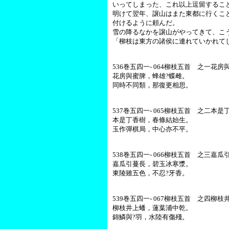
いってしまった、これ以上逗留するこ
明けて翌年、譲山はまた東都に行くこ
付けるように頼んだ。
雪の降るなかを譲山がやってきて、こ
「柳枝は東方の諸侯に連れていかれて
536巻五四一- 064柳枝五首 之一花房
花房與蜜脾，蜂雄?蝶雌。
同時不同類，那復更相思。
537巻五四一- 065柳枝五首 之二本是
本是丁香樹，春條結始生。
玉作彈棋局，中心亦不平。
538巻五四一- 066柳枝五首 之三嘉瓜
嘉瓜引蔓長，碧玉冰寒漿。
東陵雖五色，不忍?牙香。
539巻五四一- 067柳枝五首 之四柳枝
柳枝井上蟠，蓮葉浦中乾。
錦鱗與?羽，水陸有傷殘。