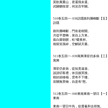
莫歎萬重山，君還我未還。
武關猶悵望，何況百牢關。
510巻五四一- 038訪隱路到層峰斷【五】-
訪隱
路到層峰斷，門依老樹開。
月從平楚轉，泉自上方來。
薤白羅朝饌，松?暖夜杯。
相留笑孫綽，空解賦天臺。
511巻五四一- 039寓興薄宦仍多病【三】-
寓興
薄宦仍多病，從知竟遠遊。
談諧叨客禮，休浣接冥搜。
樹好頻移榻，雲奇不下樓。
豈關無景物，自是有?愁。
512巻五四一- 040東南東南一望日【一】
東南
東南一望日中烏，欲逐羲和去得無。