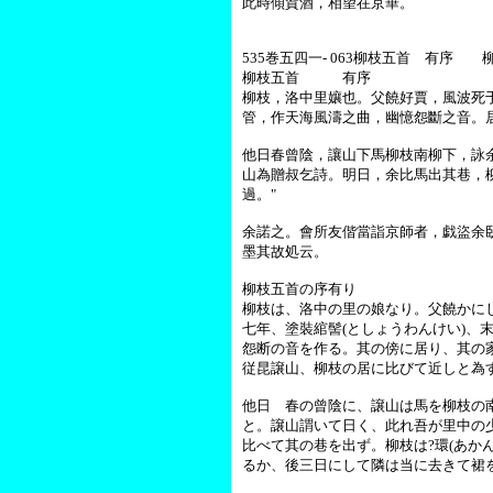
此時傾賀酒，相望在京華。
535巻五四一- 063柳枝五首 有序 
柳枝五首 有序
柳枝，洛中里孃也。父饒好賈，風波死
管，作天海風濤之曲，幽憶怨斷之音。
他日春曾陰，讓山下馬柳枝南柳下，詠余
山為贈叔乞詩。明日，余比馬出其巷，柳
過。"
余諾之。會所友偕當詣京師者，戯盜余
墨其故処云。
柳枝五首の序有り
柳枝は、洛中の里の娘なり。父饒かに
七年、塗裝綰髻(としょうわんけい)、
怨断の音を作る。其の傍に居り、其の
従昆譲山、柳枝の居に比びて近しと為
他日 春の曾陰に、譲山は馬を柳枝の
と。譲山謂いて日く、此れ吾が里中の
比べて其の巷を出ず。柳枝は?環(あか
るか、後三日にして隣は当に去きて裙を