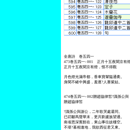
全唐詩 巻五四一
473巻五四一- 001 正月十五夜聞京
正月十五夜聞京有燈，恨不得觀
月色燈光滿帝都，香車寶輦隘通衢。
身閑不睹中興盛，羞逐?人賽紫姑。
474巻五四一- 002贈趙協律皙?識孫公與
贈趙協律皙
?識孫公與謝公，二年歌哭處還同。
已叨鄒馬聲華末，更共劉盧族望通。
南省恩深賓館在，東山事往妓樓空。
不堪?暮相逢地，我欲西征君又東。