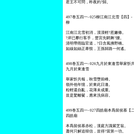
君王不可問，昨夜約?歸。
497巻五四一- 025柳江南江北雪【四】- 
柳
江南江北雪初消，漠漠輕?惹嫩條。
?岸已攀行客手，楚宮先騁舞?腰。
清明帶雨臨官道，?日含風拂野橋。
如線如絲正牽恨，王孫歸路一何遙。
498巻五四一- 026九月於東逢雪舉家忻共
九月於東逢雪
舉家忻共報，秋雪墮前峰。
嶺外他年憶，於東此日逢。
粒輕還自亂，花薄未成重。
豈是驚離鬢，應來洗病容。
499巻五四一- 027四皓廟本爲留侯慕【二
四皓廟
本爲留侯慕赤松，漢庭方識紫芝翁。
蕭何只解追韓信，豈得?當第一功。