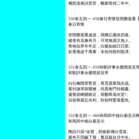
獨想道衡詩思苦，離家恨得二年中。
530巻五四一- 058春日寄懷世間榮落重【
春日寄懷
世間榮落重逡巡，我獨丘園坐四春。
縱使有花兼有月，可堪無酒又無人。
青袍似草年年定，白髮如絲日日新。
欲逐風波千萬裏，未知何路到龍津。
531巻五四一- 059和劉評事永樂閒居見
和劉評事永樂閒居見寄
白社幽閒君暫居，青雲器業我全疏。
看封諫草歸鸞掖，尚賁衡門待鶴書。
蓮聳碧峰關路近，荷翻翠扇水堂?。
自探典籍忘名利，欹枕時驚落蠹魚。
532巻五四一- 060和馬郎中移白菊見示
和馬郎中移白菊見示
陶詩只採?金寶，郢曲新傳白雪英。
素色不同籬下發，繁花疑自月中生。