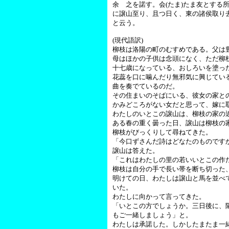
余 之を諾す。会(たま)たま友とす
に譲山至り、且つ日く、東の諸侯取り
と云う。
(現代語訳)
柳枝は洛陽の町のむすめである。父は
母はほかの子供は念頭になく、ただ柳
十七歳になっている、おしろいを塗っ
花蕊を口に噛んだり無邪気に興じてい
曲を奏でているのだ。
その住まいのそばにいる、彼女の家と
かみどころがない女だと思って、嫁に
わたしのいとこの譲山は、柳枝の家の
ある春の重く曇った日、譲山は柳枝の
柳枝がびっくりして尋ねてきた。
「今口ずさんだ詩はどなたのものです
譲山は答えた。
「これはわたしの里の若いいとこの作
柳枝は自分の手で長い帯を断ち切った
明けての日、わたしは譲山と馬を並べ
いた。
わたしに向かって言ってきた。
「いとこの方でしょうか。三日後に、
もご一緒しましょう」と。
わたしは承諾した。しかしたまたま一