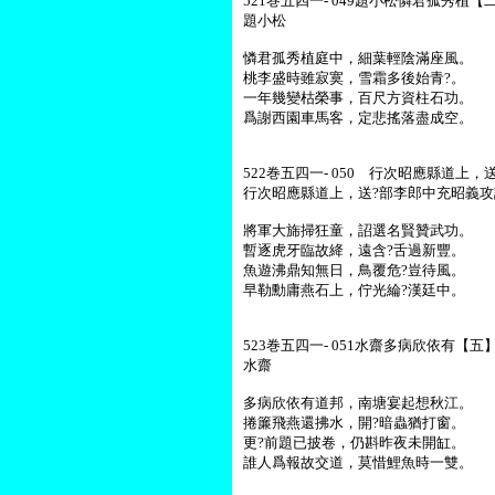
521巻五四一- 049題小松憐君孤秀植【二
題小松
憐君孤秀植庭中，細葉輕陰滿座風。
桃李盛時雖寂寞，雪霜多後始青?。
一年幾變枯榮事，百尺方資柱石功。
爲謝西園車馬客，定悲搖落盡成空。
522巻五四一- 050 行次昭應縣道上
行次昭應縣道上，送?部李郎中充昭義攻
將軍大旆掃狂童，詔選名賢贊武功。
暫逐虎牙臨故絳，遠含?舌過新豐。
魚遊沸鼎知無日，鳥覆危?豈待風。
早勒勳庸燕石上，佇光綸?漢廷中。
523巻五四一- 051水齋多病欣依有【五】-
水齋
多病欣依有道邦，南塘宴起想秋江。
捲簾飛燕還拂水，開?暗蟲猶打窗。
更?前題已披卷，仍斟昨夜未開缸。
誰人爲報故交道，莫惜鯉魚時一雙。