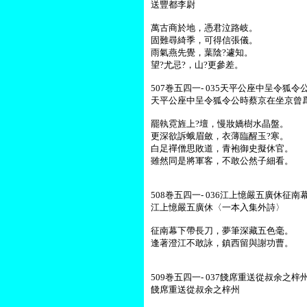
送豐都李尉
萬古商於地，憑君泣路岐。
固難尋綺季，可得信張儀。
雨氣燕先覺，葉陰?遽知。
望?尤忌?，山?更參差。
507巻五四一- 035天平公座中呈令狐
天平公座中呈令狐令公時蔡京在坐京曾
罷執霓旌上?壇，慢妝嬌樹水晶盤。
更深欲訴蛾眉斂，衣薄臨醒玉?寒。
白足禪僧思敗道，青袍御史擬休官。
雖然同是將軍客，不敢公然子細看。
508巻五四一- 036江上憶嚴五廣休征南幕
江上憶嚴五廣休〈一本入集外詩〉
征南幕下帶長刀，夢筆深藏五色毫。
逢著澄江不敢詠，鎮西留與謝功曹。
509巻五四一- 037餞席重送從叔余之梓
餞席重送從叔余之梓州