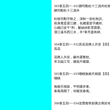
503巻五四一- 031贈司勳杜十三員外杜
贈司勳杜十三員外
杜牧司勳字牧之，清秋一首杜秋詩。
前身應是梁江總，名總還曾字總持。
心鐵已從干?利，鬢絲休歎雪霜垂。
漢江遠吊西江水，羊?韋丹盡有碑。
504巻五四一- 032高花花將人共笑【四】-
高花
花將人共笑，籬外露繁枝。
宋玉臨江宅，牆低不礙窺。
505巻五四一- 033嘲桃無賴夭桃面【四】-
嘲桃
無賴夭桃面，平明露井東。
春風爲開了，却擬笑春風。
506巻五四一- 034送豐都李尉萬古商於地