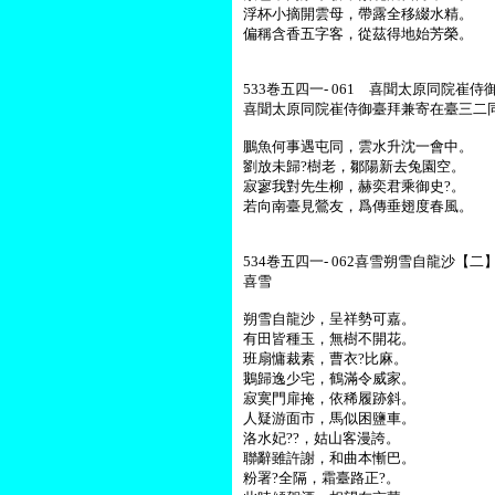
浮杯小摘開雲母，帶露全移綴水精。
偏稱含香五字客，從茲得地始芳榮。
533巻五四一- 061 喜聞太原同院崔
喜聞太原同院崔侍御臺拜兼寄在臺三二
鵬魚何事遇屯同，雲水升沈一會中。
劉放未歸?樹老，鄒陽新去兔園空。
寂寥我對先生柳，赫奕君乘御史?。
若向南臺見鶯友，爲傳垂翅度春風。
534巻五四一- 062喜雪朔雪自龍沙【二】
喜雪
朔雪自龍沙，呈祥勢可嘉。
有田皆種玉，無樹不開花。
班扇慵裁素，曹衣?比麻。
鵝歸逸少宅，鶴滿令威家。
寂寞門扉掩，依稀履跡斜。
人疑游面市，馬似困鹽車。
洛水妃??，姑山客漫誇。
聯辭雖許謝，和曲本慚巴。
粉署?全隔，霜臺路正?。