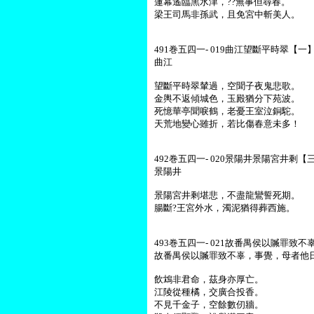
蓮幕遙臨黑水津，??無事但尋春。
梁王司馬非孫武，且免宮中斬美人。
491巻五四一- 019曲江望斷平時翠【一】
曲江
望斷平時翠輦過，空聞子夜鬼悲歌。
金輿不返傾城色，玉殿猶分下苑波。
死憶華亭聞唳鶴，老憂王室泣銅駝。
天荒地變心雖折，若比傷春意未多！
492巻五四一- 020景陽井景陽宮井剩【三
景陽井
景陽宮井剩堪悲，不盡龍鸞誓死期。
腸斷?王宮外水，濁泥猶得葬西施。
493巻五四一- 021故番禺侯以贓罪致
故番禺侯以贓罪致不辜，事覺，母者他
飲鴆非君命，茲身亦厚亡。
江陵從種橘，交廣合投香。
不見千金子，空餘數仞牆。