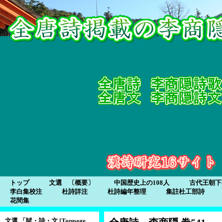
トップ
文選　〔概要〕
中国歴史上の108人
古代王朝下
李白集校注
杜詩詳注
杜詩編年整理
集註杜工部詩
花間集
文選 「賦・詩・文｣Toppage