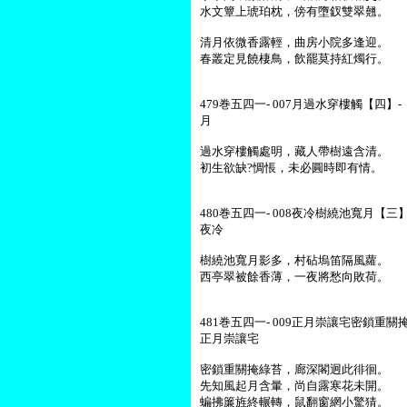
水文簟上琥珀枕，傍有墮釵雙翠翹。
清月依微香露輕，曲房小院多逢迎。
春叢定見饒棲鳥，飲罷莫持紅燭行。
479巻五四一- 007月過水穿樓觸【四】- 
月
過水穿樓觸處明，藏人帶樹遠含清。
初生欲缺?惆悵，未必圓時即有情。
480巻五四一- 008夜冷樹繞池寬月【三】-
夜冷
樹繞池寬月影多，村砧塢笛隔風蘿。
西亭翠被餘香薄，一夜將愁向敗荷。
481巻五四一- 009正月崇讓宅密鎖重關掩
正月崇讓宅
密鎖重關掩綠苔，廊深閣迥此徘徊。
先知風起月含暈，尚自露寒花未開。
蝙拂簾旌終輾轉，鼠翻窗網小驚猜。