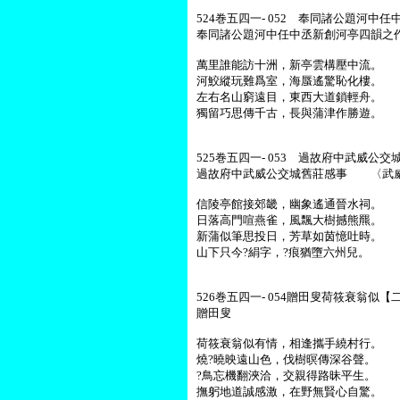
524巻五四一- 052 奉同諸公題河中
奉同諸公題河中任中丞新創河亭四韻之
萬里誰能訪十洲，新亭雲構壓中流。
河鮫縱玩難爲室，海蜃遙驚恥化樓。
左右名山窮遠目，東西大道鎖輕舟。
獨留巧思傳千古，長與蒲津作勝遊。
525巻五四一- 053 過故府中武威公
過故府中武威公交城舊莊感事 〈武
信陵亭館接郊畿，幽象遙通晉水祠。
日落高門喧燕雀，風飄大樹撼熊羆。
新蒲似筆思投日，芳草如茵憶吐時。
山下只今?絹字，?痕猶墮六州兒。
526巻五四一- 054贈田叟荷筱衰翁似【二
贈田叟
荷筱衰翁似有情，相逢攜手繞村行。
燒?曉映遠山色，伐樹暝傳深谷聲。
?鳥忘機翻浹洽，交親得路昧平生。
撫躬地道誠感激，在野無賢心自驚。