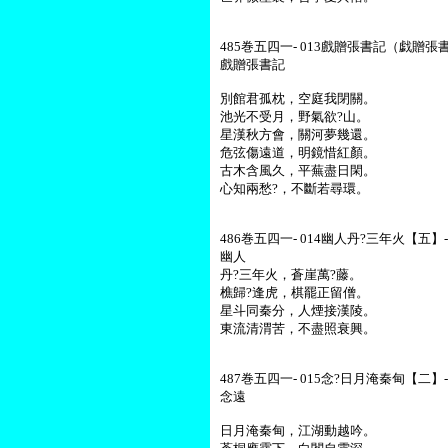
485巻五四一- 013戲贈張書記（戯贈張
戲贈張書記
別館君孤枕，空庭我閉關。
池光不受月，野氣欲?山。
星漢秋方會，關河夢幾還。
危弦傷遠道，明鏡惜紅顏。
古木含風久，平蕪盡日閑。
心知兩愁?，不斷若尋環。
486巻五四一- 014幽人丹?三年火【五】-
幽人
丹?三年火，蒼崖萬?藤。
樵歸?逢虎，棋罷正留僧。
星斗同秦分，人煙接漢陵。
東流清渭苦，不盡照衰興。
487巻五四一- 015念?日月淹秦甸【二】-
念遠
日月淹秦甸，江湖動越吟。