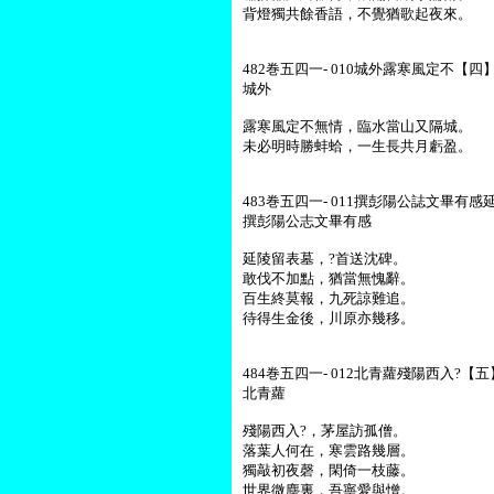
背燈獨共餘香語，不覺猶歌起夜來。
482巻五四一- 010城外露寒風定不【四】-
城外
露寒風定不無情，臨水當山又隔城。
未必明時勝蚌蛤，一生長共月虧盈。
483巻五四一- 011撰彭陽公誌文畢有感
撰彭陽公志文畢有感
延陵留表墓，?首送沈碑。
敢伐不加點，猶當無愧辭。
百生終莫報，九死諒難追。
待得生金後，川原亦幾移。
484巻五四一- 012北青蘿殘陽西入?【五】
北青蘿
殘陽西入?，茅屋訪孤僧。
落葉人何在，寒雲路幾層。
獨敲初夜磬，閑倚一枝藤。
世界微塵裏，吾寧愛與憎。