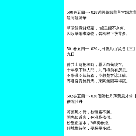
500巻五四一- 028送阿龜歸華草堂歸意背
送阿龜歸華
草堂歸意背煙蘿，?綬垂腰不奈何。
因汝華陽求藥物，碧松根下茯苓多。
501巻五四一- 029九日曾共山翁把【三】
九日
曾共山翁把酒時，霜天白菊繞??。
十年泉下無人問，九日樽前有所思。
不學漢臣栽苜蓿，空教楚客詠江籬。
郎君官貴施行馬，東閣無因再得窺。
502巻五四一- 030僧院牡丹薄葉風才倚【
僧院牡丹
薄葉風才倚，枝輕霧不勝。
開先如避客，色淺爲依僧。
粉壁正蕩水，?幃初卷燈。
傾城惟待笑，要裂幾多繒。