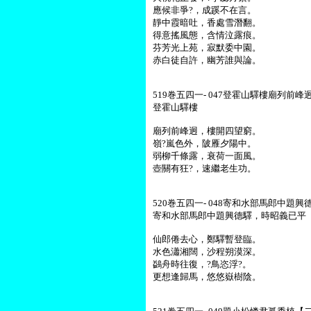
應候非爭?，成蹊不在言。
靜中霞暗吐，香處雪潛翻。
得意搖風態，含情泣露痕。
芬芳光上苑，寂默委中園。
赤白徒自許，幽芳誰與論。
519巻五四一- 047登霍山驛樓廟列前峰迥
登霍山驛樓
廟列前峰迥，樓開四望窮。
嶺?嵐色外，陂雁夕陽中。
弱柳千條露，衰荷一面風。
壺關有狂?，速繼老生功。
520巻五四一- 048寄和水部馬郎中題
寄和水部馬郎中題興德驛，時昭義已平
仙郎倦去心，鄭驛暫登臨。
水色瀟湘闊，沙程朔漠深。
鷁舟時往復，?鳥恣浮?。
更想逢歸馬，悠悠嶽樹陰。