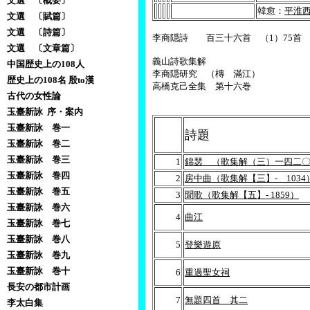
文選 〔概要〕
韓愈：
平淮
文選 〔賦篇〕
文選 〔詩篇〕
李商隠詩 百三十六首 （1）75首
文選 〔文章篇〕
義山詩歌集解
中国歴史上の108人
李商隠研究 （槫 滿江）
歴史上の108名 殷to漢
高橋克己全集 第十六巻
古代の女性論
玉臺新詠 序・案内
玉臺新詠 巻一
詩題
玉臺新詠 巻二
玉臺新詠 巻三
1
錦瑟 （歌集解（三）一四二
玉臺新詠 巻四
2
房中曲（歌集解【三】- 1034
玉臺新詠 巻五
3
聞歌（歌集解【五】- 1859）
玉臺新詠 巻六
4
曲江
玉臺新詠 巻七
玉臺新詠 巻八
5
登樂遊原
玉臺新詠 巻九
玉臺新詠 巻十
6
重過聖女祠
長安の都市計画
7
無題四首 其二
李太白集