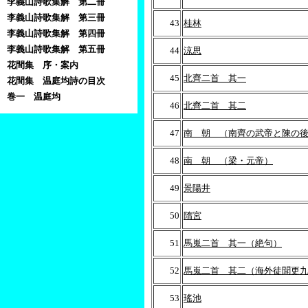
李義山詩歌集解 第二冊
李義山詩歌集解 第三冊
43
桂林
李義山詩歌集解 第四冊
李義山詩歌集解 第五冊
44
涼思
花間集 序・案内
45
北齊二首 其一
花間集 温庭均詩の目次
巻一 温庭均
46
北齊二首 其二
47
南 朝 （南齊の武帝と陳の
48
南 朝 （梁・元帝）
49
景陽井
50
隋宮
51
馬嵬二首 其一（絶句）
52
馬嵬二首 其二（海外徒聞更
53
瑤池