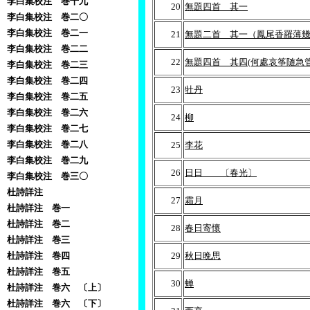
李白集校注 巻十九
20
無題四首 其一
李白集校注 巻二〇
李白集校注 巻二一
21
無題二首 其一（鳳尾香羅薄
李白集校注 巻二二
22
無題四首 其四(何處哀筝随急管
李白集校注 巻二三
李白集校注 巻二四
23
牡丹
李白集校注 巻二五
李白集校注 巻二六
24
柳
李白集校注 巻二七
李白集校注 巻二八
25
李花
李白集校注 巻二九
26
日日 〔春光〕
李白集校注 巻三〇
杜詩詳注
27
霜月
杜詩詳注 巻一
杜詩詳注 巻二
28
春日寄懷
杜詩詳注 巻三
杜詩詳注 巻四
29
秋日晩思
杜詩詳注 巻五
30
蝉
杜詩詳注 巻六 〔上〕
杜詩詳注 巻六 〔下〕