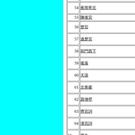
54
夜雨寄北
55
陳後宮
56
楚宮
57
過楚宮
58
荊門西下
59
搖落
60
天涯
61
北青蘿
62
題僧壁
63
齊宮詞
64
漢宮詞