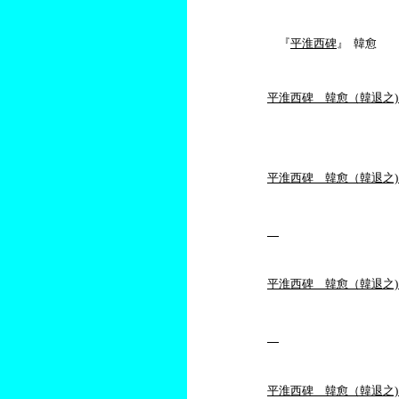
『
平淮西碑
』 韓愈
平淮西碑 韓愈（韓退之) 
平淮西碑 韓愈（韓退之) 
平淮西碑 韓愈（韓退之) 
平淮西碑 韓愈（韓退之) 