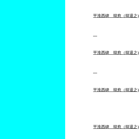
平淮西碑 韓愈（韓退之) ＜
平淮西碑 韓愈（韓退之) ＜
平淮西碑 韓愈（韓退之) ＜
平淮西碑 韓愈（韓退之) ＜