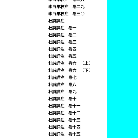
李白集校注 巻二九
李白集校注 巻三〇
杜詩詳注
杜詩詳注 巻一
杜詩詳注 巻二
杜詩詳注 巻三
杜詩詳注 巻四
杜詩詳注 巻五
杜詩詳注 巻六 〔上〕
杜詩詳注 巻六 〔下〕
杜詩詳注 巻七
杜詩詳注 巻八
杜詩詳注 巻九
杜詩詳注 巻十
杜詩詳注 巻十一
杜詩詳注 巻十二
杜詩詳注 巻十三
杜詩詳注 巻十四
杜詩詳注 巻十五