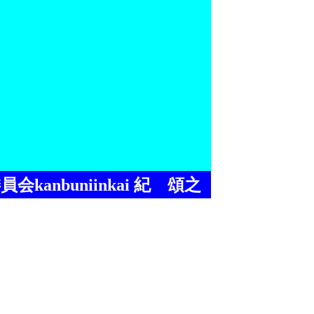
buniinkai 紀 頌之