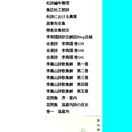
杜詩編年整理
集註杜工部詩
杜詩における農業
昌黎先生集
韓愈全集校注
李商隠詩訳注解説Blog目録
全唐詩 李商隠 巻539
全唐詩 李商隠 巻540
全唐詩 李商隠 巻541
李義山詩歌集解 第一冊
李義山詩歌集解 第二冊
李義山詩歌集解 第三冊
李義山詩歌集解 第四冊
李義山詩歌集解 第五冊
花間集 序・案内
花間集 温庭均詩の目次
巻一 温庭均